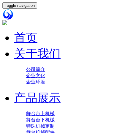
Toggle navigation
首页
关于我们
公司简介
企业文化
企业环境
产品展示
舞台台上机械
舞台台下机械
特殊机械定制
舞台机械配件