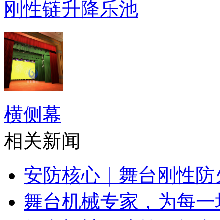
刚性链升降乐池
横侧幕
相关新闻
安防核心｜舞台刚性防
舞台机械专家，为每一