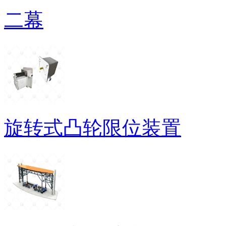
二幕
旋转式凸轮限位装置