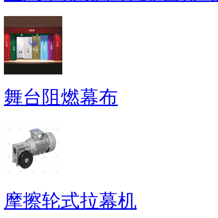
舞台阻燃幕布
摩擦轮式拉幕机