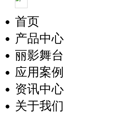
首页
产品中心
丽影舞台
应用案例
资讯中心
关于我们