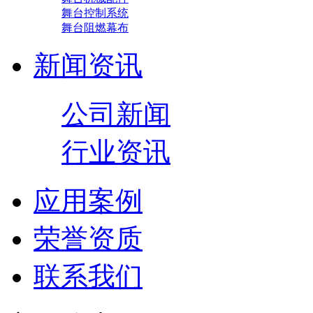
舞台控制系统
舞台阻燃幕布
新闻资讯
公司新闻
行业资讯
应用案例
荣誉资质
联系我们