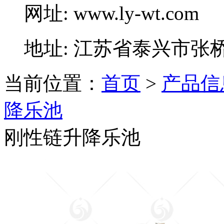
网址: www.ly-wt.com
地址: 江苏省泰兴市张桥
当前位置：
首页
>
产品信
降乐池
刚性链升降乐池