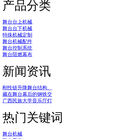
产品分类
舞台台上机械
舞台台下机械
特殊机械定制
舞台机械配件
舞台控制系统
舞台阻燃幕布
新闻资讯
刚性链升降舞台结构、
藏在舞台幕后的钢铁交
广西民族大学音乐厅灯
热门关键词
舞台机械