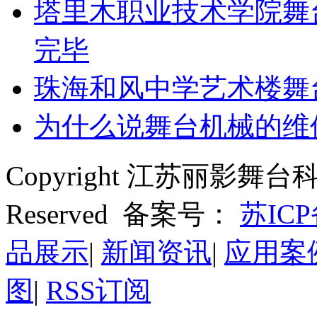
塔里木职业技术学院舞
完毕
珠海和风中学艺术楼舞
为什么说舞台机械的维
Copyright 江苏丽影舞台科
Reserved 备案号：
苏ICP
品展示
|
新闻资讯
|
应用案
图
|
RSS订阅