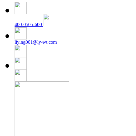
400-0505-600
liying001@ly-wt.com