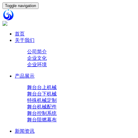
Toggle navigation
首页
关于我们
公司简介
企业文化
企业环境
产品展示
舞台台上机械
舞台台下机械
特殊机械定制
舞台机械配件
舞台控制系统
舞台阻燃幕布
新闻资讯