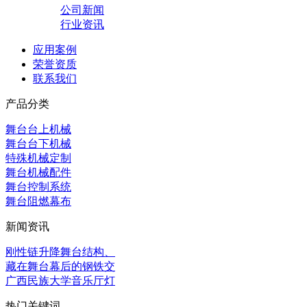
公司新闻
行业资讯
应用案例
荣誉资质
联系我们
产品分类
舞台台上机械
舞台台下机械
特殊机械定制
舞台机械配件
舞台控制系统
舞台阻燃幕布
新闻资讯
刚性链升降舞台结构、
藏在舞台幕后的钢铁交
广西民族大学音乐厅灯
热门关键词