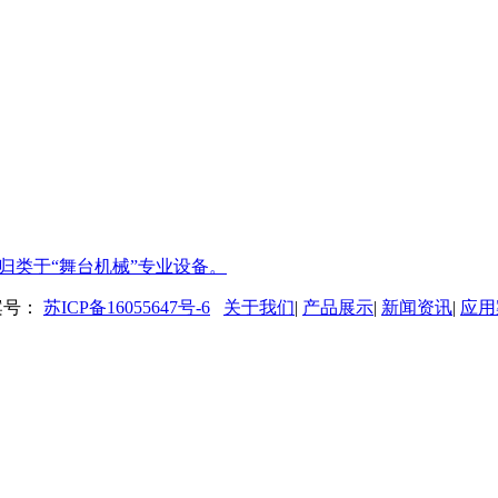
归类于“舞台机械”专业设备。
备案号：
苏ICP备16055647号-6
关于我们
|
产品展示
|
新闻资讯
|
应用