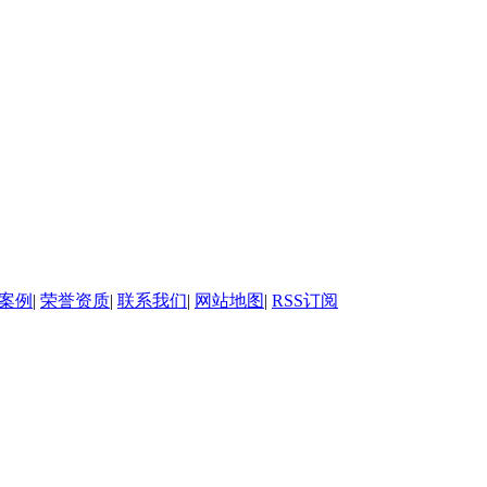
案例
|
荣誉资质
|
联系我们
|
网站地图
|
RSS订阅