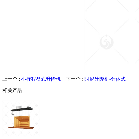
上一个 :
小行程盘式升降机
下一个 :
阻尼升降机-分体式
相关产品