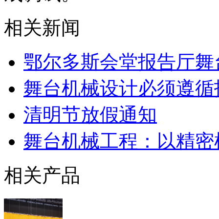
相关新闻
鄂尔多斯会堂报告厅舞
舞台机械设计必须遵循
清明节放假通知
舞台机械工程：以精密
相关产品