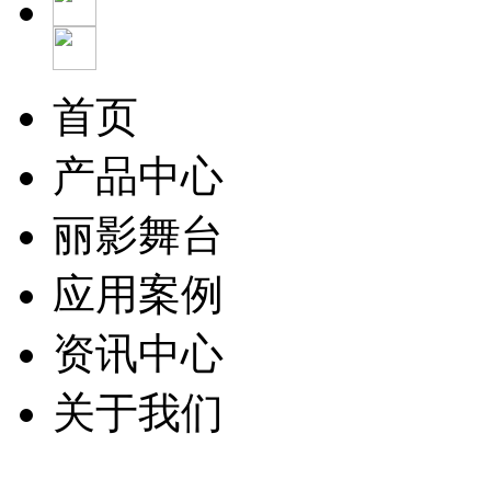
首页
产品中心
丽影舞台
应用案例
资讯中心
关于我们