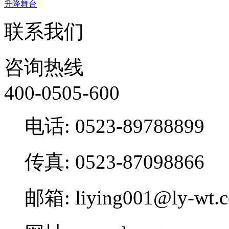
升降舞台
联系我们
咨询热线
400-0505-600
电话: 0523-89788899
传真: 0523-87098866
邮箱: liying001@ly-wt.